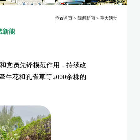
位置
首页
>
院所新闻
>
重大活动
赋新能
用和党员先锋模范作用，持续改
牛花和孔雀草等2000余株的