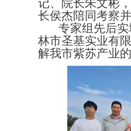
记、院长朱文彬
长侯杰陪同考察
专家组先后实地
林市圣基实业有
解我市紫苏产业