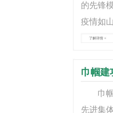
的先锋模
疫情如
了解详情 +
巾帼建
巾帼建
先进集