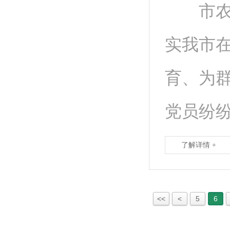
市农科
实我市在
育、为
党员纷
了解详情 +
<<
<
5
6