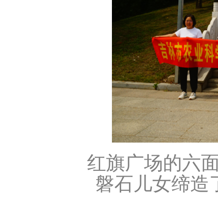
红旗广场的六
磐石儿女缔造