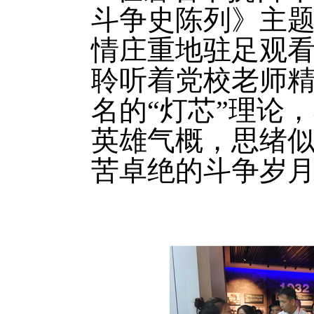
斗争史陈列》主
情庄重地驻足观
聆听着党校老师
名的“灯芯”理论
英雄气概，思绪
苦卓绝的斗争岁