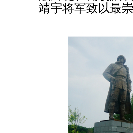
靖宇将军致以最