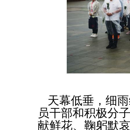
天幕低垂，细雨
员干部和积极分
献鲜花、鞠躬默