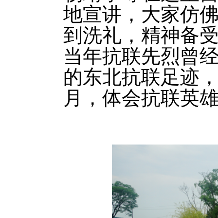
地宣讲，大家仿
到洗礼，精神备
当年抗联先烈曾
的东北抗联足迹
月，体会抗联英